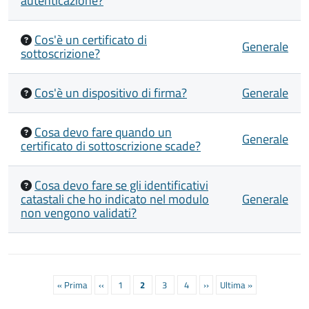
autenticazione?
Cos'è un certificato di
Generale
sottoscrizione?
Cos'è un dispositivo di firma?
Generale
Cosa devo fare quando un
Generale
certificato di sottoscrizione scade?
Cosa devo fare se gli identificativi
catastali che ho indicato nel modulo
Generale
non vengono validati?
Paginazione
Prima
« Prima
Pagina
‹‹
Pagina
1
Pagina
2
Pagina
3
Pagina
4
Prossima
››
Ultima
Ultima »
pagina
precedente
attuale
pagina
pagina