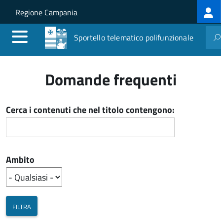
Log
Salta al contenuto principale
Skip to site navigation
Regione Campania
me
Sportello telematico polifunzionale
Domande frequenti
Cerca i contenuti che nel titolo contengono:
Ambito