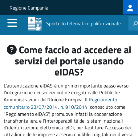
Log
Salta al contenuto principale
Skip to site navigation
Regione Campania
me
Sportello telematico polifunzionale
Come faccio ad accedere ai
servizi del portale usando
eIDAS?
L’autenticazione eIDAS è un primo importante passo verso
l'integrazione dei servizi online erogati dalle Pubbliche
Amministrazioni dell'Unione Europea. Il
Regolamento
comunitario 23/07/2014, n. 910/2014
, conosciuto come
"Regolamento eIDAS", promuove infatti la cooperazione
transfrontaliera e l’interoperabilità dei sistemi nazionali
d'identificazione elettronica (eID), per facilitare l'accesso dei
cittadini e delle imprese ai servizi pubblici digitali nei diversi