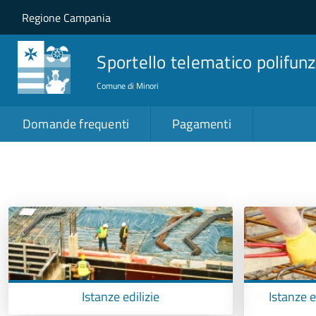
Salta al contenuto principale
Skip to site navigation
Regione Campania
Sportello telematico polifunz
Comune di Minori
Domande frequenti
Pagamenti
Istanze edilizie
Istanze e