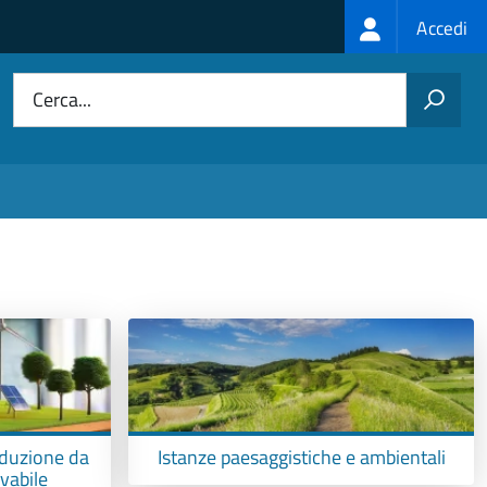
Login
Accedi
menu
Cerca...
oduzione da
Istanze paesaggistiche e ambientali
ovabile