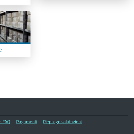
e
le FAQ
Pagamenti
Riepilogo valutazioni