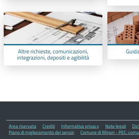
Altre richieste, comunicazioni,
Guida 
integrazioni, depositi e agibilità
Area riservata
Crediti
Informativa privacy
Note legali
Dic
Piano di miglioramento dei servizi
Comune di Minori - PEC: com