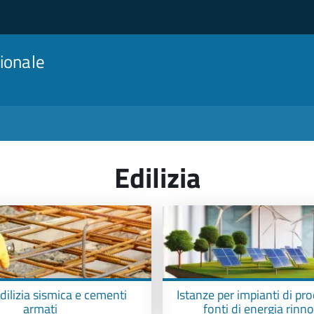
ionale
Edilizia
dilizia sismica e cementi
Istanze per impianti di pr
armati
fonti di energia rinn