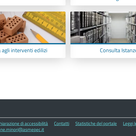
agli interventi edilizi
Consulta Istanz
hiarazione di accessibilità
Contatti
Statistiche del portale
Leggi 
une.minori@asmepec.it