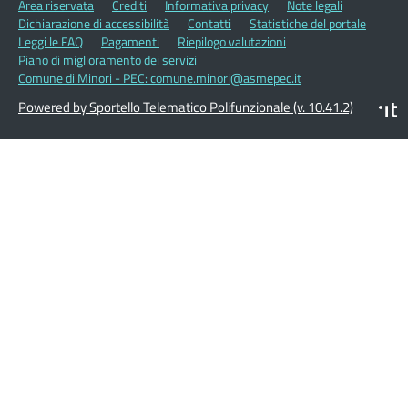
Area riservata
Crediti
Informativa privacy
Note legali
Dichiarazione di accessibilità
Contatti
Statistiche del portale
Leggi le FAQ
Pagamenti
Riepilogo valutazioni
Piano di miglioramento dei servizi
Comune di Minori - PEC: comune.minori@asmepec.it
Powered by Sportello Telematico Polifunzionale (v. 10.41.2)