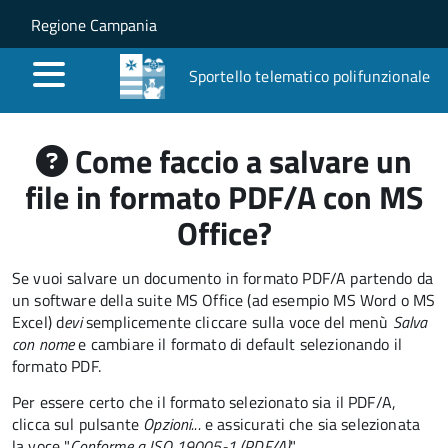
Salta al contenuto principale
Skip to site navigation
Regione Campania
Sportello telematico polifunzionale
Come faccio a salvare un
file in formato PDF/A con MS
Office?
Se vuoi salvare un documento in formato PDF/A partendo da
un software della suite MS Office (ad esempio MS Word o MS
Excel) d
evi
semplicemente cliccare sulla voce del menù
Salva
con nome
e cambiare il formato di default selezionando il
formato PDF.
Per essere certo che il formato selezionato sia il PDF/A,
clicca sul pulsante
Opzioni...
e assicurati che sia selezionata
la voce "
Conforme a ISO 19005-1 (PDF/A)
".