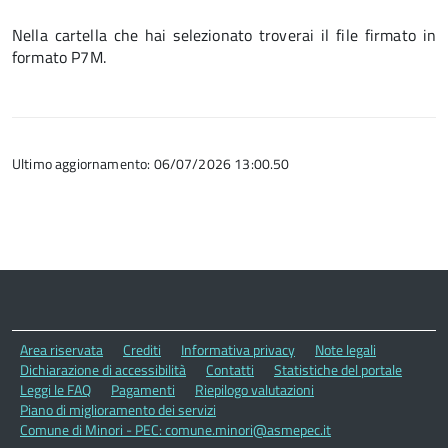
Nella cartella che hai selezionato troverai il file firmato in
formato P7M.
Ultimo aggiornamento: 06/07/2026 13:00.50
Area riservata
Crediti
Informativa privacy
Note legali
Dichiarazione di accessibilità
Contatti
Statistiche del portale
Leggi le FAQ
Pagamenti
Riepilogo valutazioni
Piano di miglioramento dei servizi
Comune di Minori - PEC: comune.minori@asmepec.it