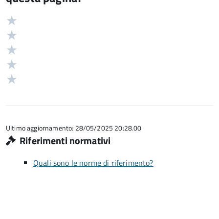
Valuta
Valutazione
5
Valuta
stelle
4
Valuta
su
stelle
3
Valuta
5
su
stelle
2
Valuta
5
su
stelle
1
5
su
stelle
5
su
5
Ultimo aggiornamento: 28/05/2025 20:28.00
Riferimenti normativi
Quali sono le norme di riferimento?