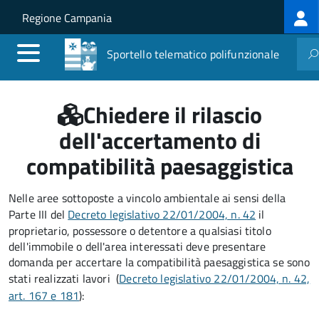
Log
Salta al contenuto principale
Skip to site navigation
Regione Campania
me
Sportello telematico polifunzionale
Chiedere il rilascio
dell'accertamento di
compatibilità paesaggistica
Nelle aree sottoposte a vincolo ambientale ai sensi della
Parte III del
Decreto legislativo 22/01/2004, n. 42
il
proprietario, possessore o detentore a qualsiasi titolo
dell'immobile o dell'area interessati deve presentare
domanda per accertare la compatibilità paesaggistica se sono
stati realizzati lavori
(
Decreto legislativo 22/01/2004, n. 42,
art. 167 e 181
):